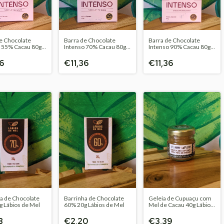
e Chocolate
Barra de Chocolate
Barra de Chocolate
o 55% Cacau 80g
Intenso 70% Cacau 80g
Intenso 90% Cacau 80g
 Foods
Saracá Foods
Saracá Foods
6
€11,36
€11,36
a de Chocolate
Barrinha de Chocolate
Geleia de Cupuaçu com
 Lábios de Mel
60% 20g Lábios de Mel
Mel de Cacau 40g Lábios
de Mel
8
€2,20
€3,39