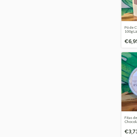
Pó de 
100g Lá
€6,9
Fitas d
Chocola
Amazfr
€3,7