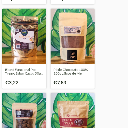
Blend Funcional Pós-
Pó de Chocolate 100%
Treino Sabor Cacau 30g
100g Lábios de Mel
Paladar Amazônico
€3,22
€7,63