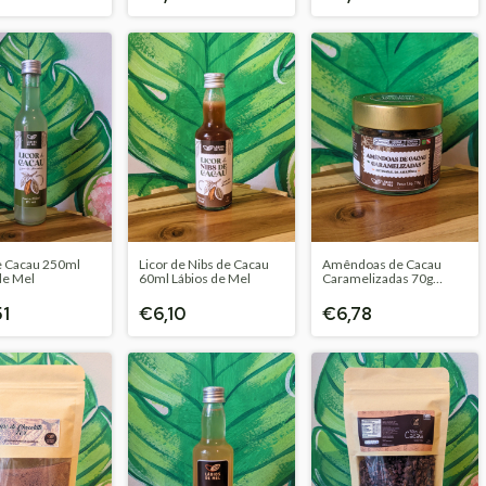
e Cacau 250ml
Licor de Nibs de Cacau
Amêndoas de Cacau
de Mel
60ml Lábios de Mel
Caramelizadas 70g
Lábios de Mel
51
€6,10
€6,78