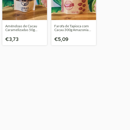
Amêndoas de Cacau
Farofa de Tapioca com
Caramelizadas 50g
Cacau 300g Amazonia
Lábios de Mel
Space
€3,73
€5,09