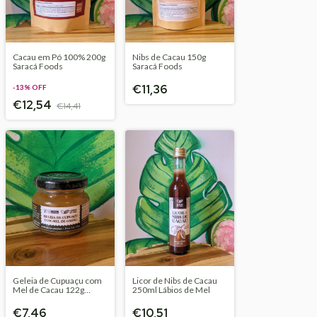
Cacau em Pó 100% 200g
Nibs de Cacau 150g
Saracá Foods
Saracá Foods
€11,36
-
13
%
OFF
€12,54
€14,41
Geleia de Cupuaçu com
Licor de Nibs de Cacau
Mel de Cacau 122g
250ml Lábios de Mel
Lábios de Mel
€7,46
€10,51