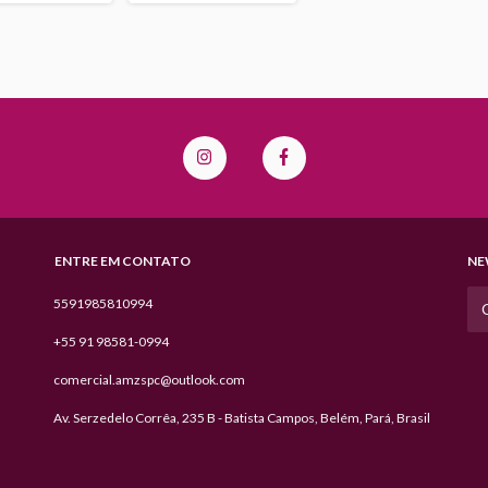
ENTRE EM CONTATO
NE
5591985810994
+55 91 98581-0994
comercial.amzspc@outlook.com
Av. Serzedelo Corrêa, 235 B - Batista Campos, Belém, Pará, Brasil