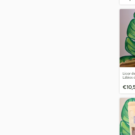
Licor d
Lábios 
€10,