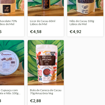
Chocolate 70%
Licor de Cacau 60ml
Nibs de Cacau 100g
bios de Mel
Lábios de Mel
Lábios de Mel
5
€4,58
€4,92
e Cupuaçu com
Bolo de Caneca de Cacau
te e Nibs 100g
70g Amazônia Veg
uta
3
€2,88