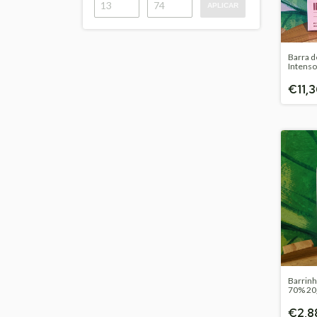
APLICAR
Barra d
Intens
Saracá
€11,3
Barrinh
70% 20g
€2,8