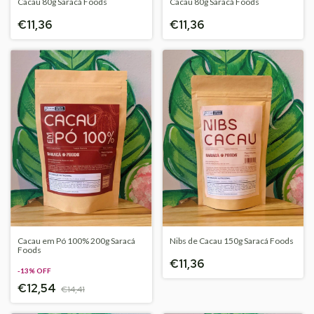
Cacau 80g Saracá Foods
Cacau 80g Saracá Foods
€11,36
€11,36
Cacau em Pó 100% 200g Saracá
Nibs de Cacau 150g Saracá Foods
Foods
€11,36
-
13
%
OFF
€12,54
€14,41