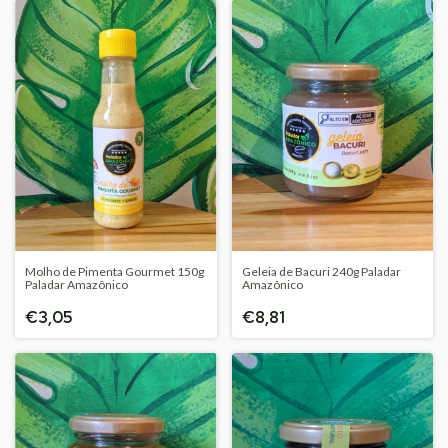
Molho de Pimenta Gourmet 150g
Geleia de Bacuri 240g Paladar
Paladar Amazônico
Amazônico
€3,05
€8,81