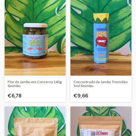
Flor de Jambu em Conserva 140g
Concentrado de Jambu Tremidão
Sinimbu
5ml Sinimbu
€6,78
€9,66