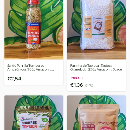
Sal de Parrilla Temperos
Farinha de Tapioca (Tapioca
Amazônicos 300g Amazonia
Granulada) 250g Amazonia Space
Space
€2,54
-
20
%
OFF
€1,36
€1,70