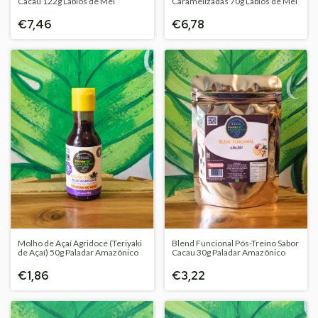
Cacau 122g Lábios de Mel
Caramelizadas 70g Lábios de Mel
€7,46
€6,78
Molho de Açaí Agridoce (Teriyaki
Blend Funcional Pós-Treino Sabor
de Açaí) 50g Paladar Amazônico
Cacau 30g Paladar Amazônico
€1,86
€3,22