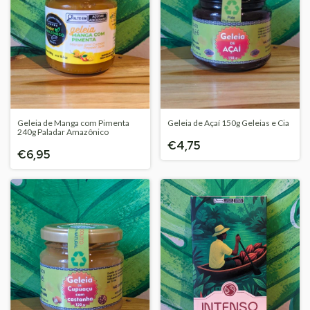
Geleia de Manga com Pimenta
Geleia de Açaí 150g Geleias e Cia
240g Paladar Amazônico
€4,75
€6,95