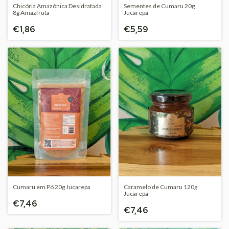
Chicória Amazônica Desidratada
Sementes de Cumaru 20g
8g Amazfruta
Jucarepa
€1,86
€5,59
Cumaru em Pó 20g Jucarepa
Caramelo de Cumaru 120g
Jucarepa
€7,46
€7,46