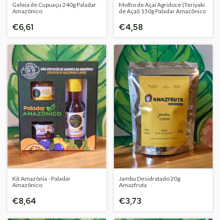
Geleia de Cupuaçu 240g Paladar
Molho de Açaí Agridoce (Teriyaki
Amazônico
de Açaí) 150g Paladar Amazônico
€6,61
€4,58
Kit Amazônia - Paladar
Jambu Desidratado 20g
Amazônico
Amazfruta
€8,64
€3,73