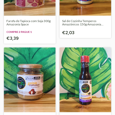
Farofa de Tapioca com Soja 300g
Sal de Cozinha Temperos
Amazonia Space
Amazônicos 150g Amazonia
Space
€2,03
COMPRE 2 PAGUE 1
€3,39