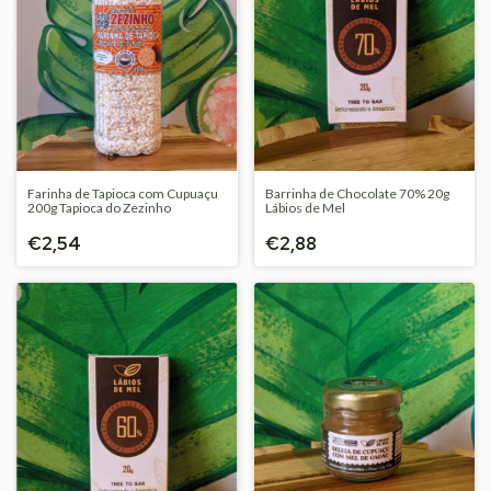
Farinha de Tapioca com Cupuaçu
Barrinha de Chocolate 70% 20g
200g Tapioca do Zezinho
Lábios de Mel
€2,54
€2,88