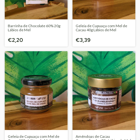
Barrinha de Chocolate 60% 20g
Geleia de Cupuaçu com Mel de
Lábios de Mel
Cacau 40g Lábios de Mel
€2,20
€3,39
Geleia de Cupuaçu com Mel de
Amêndoas de Cacau