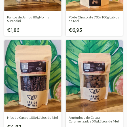
Palitos de Jambu 80g Nonna
Pó de Chocolate 70% 100g Lábios
Sufredini
de Mel
€1,86
€6,95
Nibs de Cacau 100g Lábios de Mel
Amêndoas de Cacau
Caramelizadas 50g Lábios de Mel
€4,92