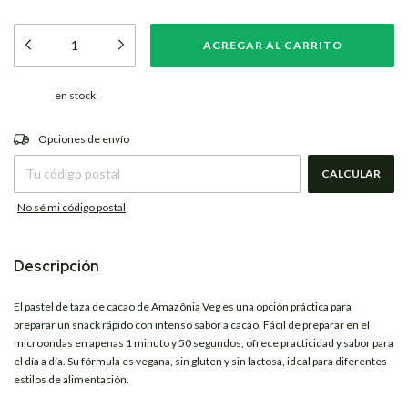
en stock
CAMBIAR CP
Entregas para el CP:
Opciones de envío
CALCULAR
No sé mi código postal
Descripción
El pastel de taza de cacao de
Amazônia Veg
es una opción práctica para
preparar un snack rápido con intenso sabor a cacao. Fácil de preparar en el
microondas en apenas 1 minuto y 50 segundos, ofrece practicidad y sabor para
el día a día. Su fórmula es vegana, sin gluten y sin lactosa, ideal para diferentes
estilos de alimentación.