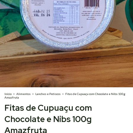
Início
>
Alimentos
>
Lanches e Petiscos
>
Fitas de Cupuaçu com Chocolate e Nibs 100g
Amazfruta
Fitas de Cupuaçu com
Chocolate e Nibs 100g
Amazfruta