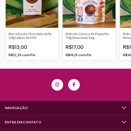
Barrinha de Chocolate 60%
Bolo de Caneca de Pupunha
Bolo
20g Lábios de Mel
70g Amazônia Veg
Amaz
R$13,00
R$17,00
R$1
R$12,35
com
Pix
R$16,15
com
Pix
R$16
NAVEGAÇÃO
ENTRE EM CONTATO