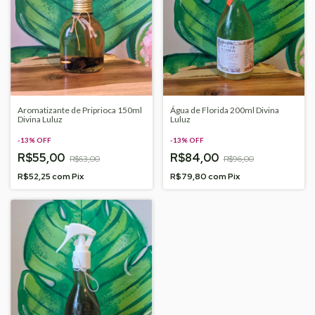
Aromatizante de Priprioca 150ml
Água de Florida 200ml Divina
Divina Luluz
Luluz
-
13
%
OFF
-
13
%
OFF
R$55,00
R$84,00
R$63,00
R$96,00
R$52,25
com
Pix
R$79,80
com
Pix