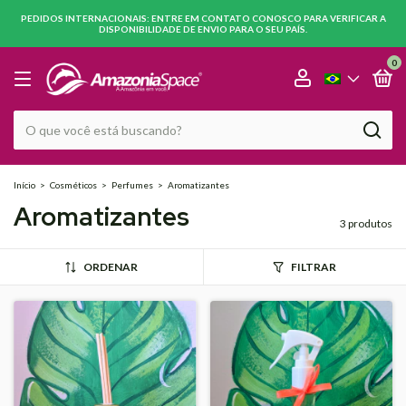
PEDIDOS INTERNACIONAIS: ENTRE EM CONTATO CONOSCO PARA VERIFICAR A
DISPONIBILIDADE DE ENVIO PARA O SEU PAÍS.
0
Início
>
Cosméticos
>
Perfumes
>
Aromatizantes
Aromatizantes
3 produtos
ORDENAR
FILTRAR