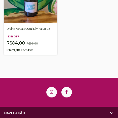
Divina Água 200ml Divina Luluz
-
13
%
OFF
R$84,00
R$96,00
R$79,80
com
Pix
NAVEGAÇÃO