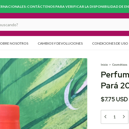
RNACIONALES: CONTÁCTENOS PARA VERIFICAR LA DISPONIBILIDAD DE ENV
SOBRE NOSOTROS
CAMBIOS Y DEVOLUCIONES
CONDICIONES DE USO
Inicio
>
Cosméticos
Perfum
Pará 2
$7.75 USD