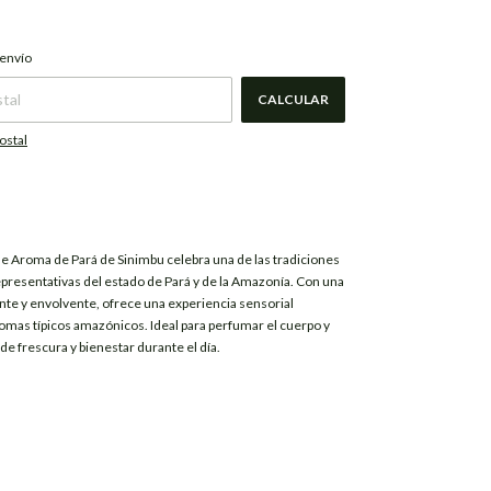
CAMBIAR CP
P:
 envío
CALCULAR
ostal
de Aroma de Pará de
Sinimbu
celebra una de las tradiciones
presentativas del estado de Pará y de la Amazonía. Con una
nte y envolvente, ofrece una experiencia sensorial
romas típicos amazónicos. Ideal para perfumar el cuerpo y
de frescura y bienestar durante el día.