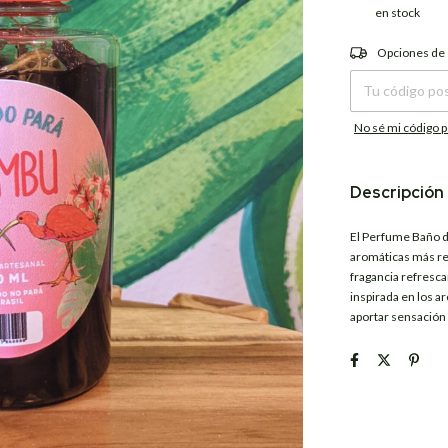
en stock
Entregas para el C
Opciones de
No sé mi código p
Descripción
El Perfume Baño 
aromáticas más re
fragancia refresca
inspirada en los a
aportar sensación 