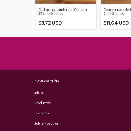
Cachaça de Jambu con Cumaru
Concentrado de 
278ml - Sinimbu
5ml - Sinimbu
$8.72 USD
$11.04 USD
NAVEGACIÓN
Inicio
Productos
Contacto
Sobre Nosotros