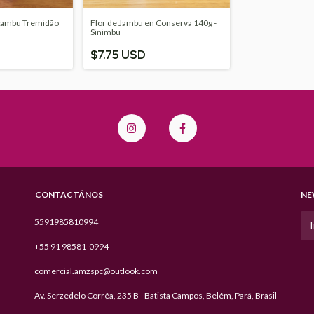
Jambu Tremidão
Flor de Jambu en Conserva 140g -
Sinimbu
$7.75 USD
CONTACTÁNOS
NE
5591985810994
+55 91 98581-0994
comercial.amzspc@outlook.com
Av. Serzedelo Corrêa, 235 B - Batista Campos, Belém, Pará, Brasil