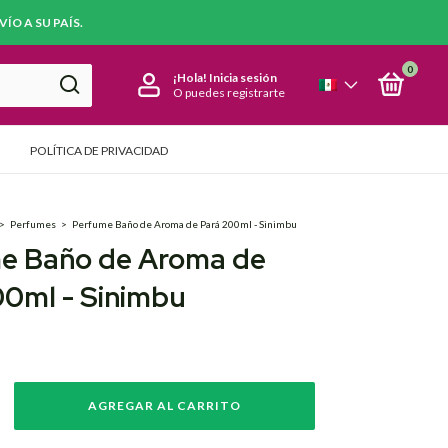
ÍO A SU PAÍS.
0
¡Hola!
Inicia sesión
O puedes registrarte
POLÍTICA DE PRIVACIDAD
>
Perfumes
>
Perfume Baño de Aroma de Pará 200ml - Sinimbu
e Baño de Aroma de
00ml - Sinimbu