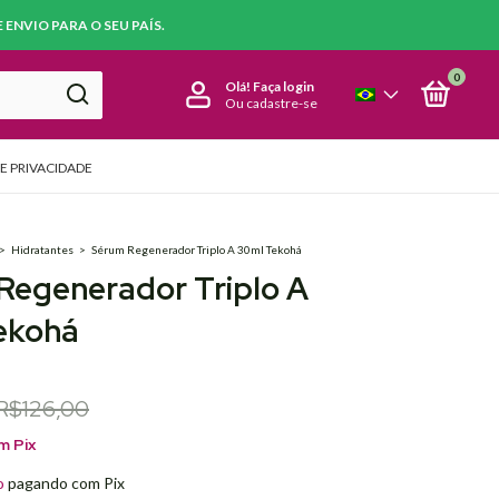
ENVIO PARA O SEU PAÍS.
0
Olá!
Faça login
Ou cadastre-se
DE PRIVACIDADE
>
Hidratantes
>
Sérum Regenerador Triplo A 30ml Tekohá
Regenerador Triplo A
ekohá
R$126,00
m
Pix
o
pagando com Pix