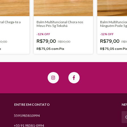
nal Chega-te a
Balm Multifuncional Chora nos
Balm Multifuncio
Meus Pés 5g Tekohá
Ninguém Pode 5g
-
12
%
OFF
-
12
%
OFF
R$79,00
R$79,00
0,00
R$90,00
R$9
x
R$75,05
com
Pix
R$75,05
com
Pi
ENTRE EM CONTATO
NE
5591985810994
+55 91 98581-0994