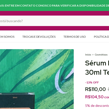
S: ENTRE EM CONTATO CONOSCO PARA VERIFICAR A DISPONIBILIDADE DE 
EM SOMOS
TROCAS E DEVOLUÇÕES
TERMOS DE USO
POLÍTICA 
Início
>
Cosméticos
Sérum 
30ml T
-
13
%
OFF
R$110,00
R$104,50
co
5% de descont