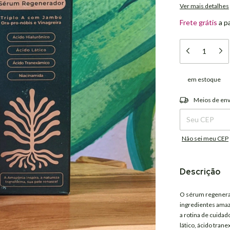
Ver mais detalhes
Frete grátis
a p
em estoque
Entregas para o C
Meios de env
Não sei meu CEP
Descrição
O sérum regenerad
ingredientes ama
a rotina de cuidad
lático, ácido tran