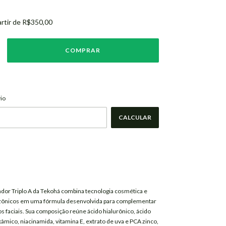
artir de
R$350,00
ALTERAR CEP
EP:
io
CALCULAR
or Triplo A da
Tekohá
combina tecnologia cosmética e
zônicos em uma fórmula desenvolvida para complementar
os faciais. Sua composição reúne ácido hialurônico, ácido
exâmico, niacinamida, vitamina E, extrato de uva e PCA zinco,