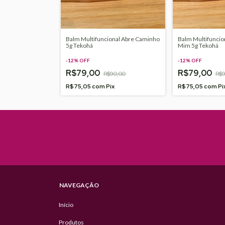
ho da Mata Rose
Balm Multifuncional Abre Caminho
Balm Multifuncio
á
5g Tekohá
Mim 5g Tekohá
-
12
%
OFF
-
12
%
OFF
R$79,00
R$79,00
113,00
R$90,00
R$9
ix
R$75,05
com
Pix
R$75,05
com
Pi
NAVEGAÇÃO
Início
Produtos