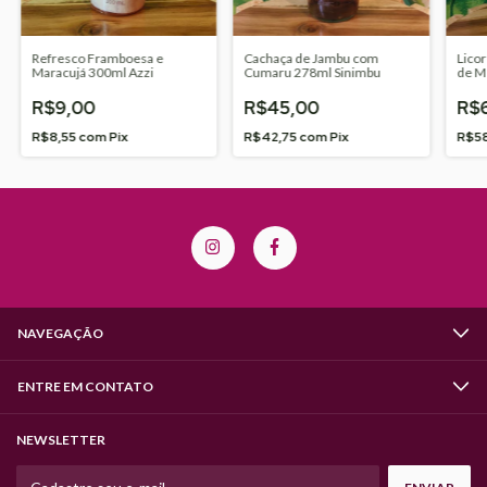
Refresco Framboesa e
Cachaça de Jambu com
Lico
Maracujá 300ml Azzi
Cumaru 278ml Sinimbu
de M
R$9,00
R$45,00
R$
R$8,55
com
Pix
R$42,75
com
Pix
R$5
NAVEGAÇÃO
ENTRE EM CONTATO
NEWSLETTER