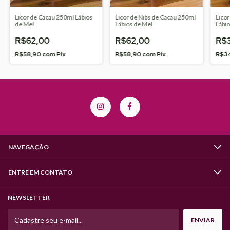
Licor de Cacau 250ml Lábios
Licor de Nibs de Cacau 250ml
Licor
de Mel
Lábios de Mel
Lábi
R$62,00
R$62,00
R$
R$58,90
com
Pix
R$58,90
com
Pix
R$3
NAVEGAÇÃO
ENTRE EM CONTATO
NEWSLETTER