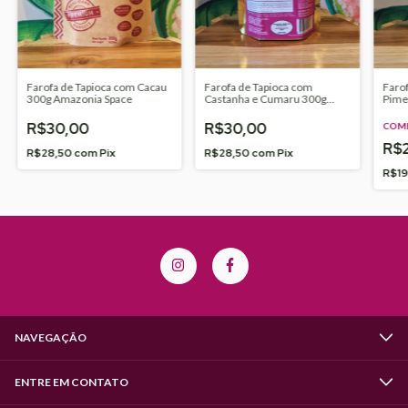
Farofa de Tapioca com Cacau
Farofa de Tapioca com
Faro
300g Amazonia Space
Castanha e Cumaru 300g
Pime
Amazonia Space
Amaz
R$30,00
R$30,00
COMP
R$
R$28,50
com
Pix
R$28,50
com
Pix
R$1
NAVEGAÇÃO
ENTRE EM CONTATO