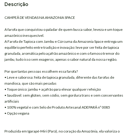
Descrição
CAMPEÃ DE VENDAS NA AMAZONIA SPACE
A farofa que conquistou o paladar de quem busca sabor, leveza e um toque
amazônico inesquecível.
A Farofa de Tapioca com Jambu e Cúrcuma da Amazonia Space entrega um
equilíbrio perfeito entre tradição e inovação: leve por ser feita de tapioca
granulada, aromática pelo açafrão amazônico e com o famoso tremor do
jambu, tudo isso sem exageros, apenas o sabor natural da nossa região.
Por que tantas pessoas escolhem essa farofa?
• Leve e saborosa: feita de tapioca granulada, diferente das farofas de
mandioca, que são mais pesadas
• Toque único: jambu + açafrão para elevar qualquer refeição
• Saudável: sem glúten, sem sódio, sem gordura trans e sem conservantes
artificiais
• 100% vegetal e com Selo de Produto Artesanal ADEPARÁ nº 0085
• Opção vegana
Produzida em Igarapé-Miri (Pará), no coração da Amazônia, ela valoriza o