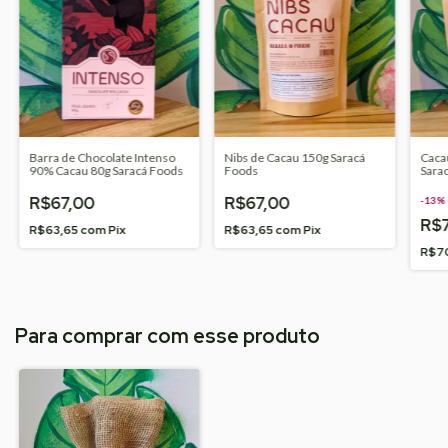
Barra de Chocolate Intenso
Nibs de Cacau 150g Saracá
Caca
90% Cacau 80g Saracá Foods
Foods
Sara
R$67,00
R$67,00
-
13
%
R$
R$63,65
com
Pix
R$63,65
com
Pix
R$7
Para comprar com esse produto