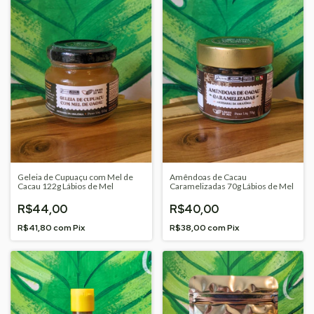
Geleia de Cupuaçu com Mel de
Amêndoas de Cacau
Cacau 122g Lábios de Mel
Caramelizadas 70g Lábios de Mel
R$44,00
R$40,00
R$41,80
com
Pix
R$38,00
com
Pix