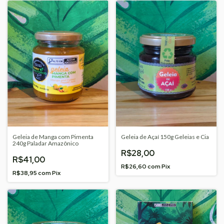
Geleia de Manga com Pimenta
Geleia de Açaí 150g Geleias e Cia
240g Paladar Amazônico
R$28,00
R$41,00
R$26,60
com
Pix
R$38,95
com
Pix