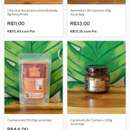
Chicória Amazônica Desidratada
Sementes de Cumaru 20g
8g Amazfruta
Jucarepa
R$11,00
R$33,00
R$10,45
com
Pix
R$31,35
com
Pix
Cumaru em Pó 20g Jucarepa
Caramelo de Cumaru 120g
Jucarepa
R$44,00