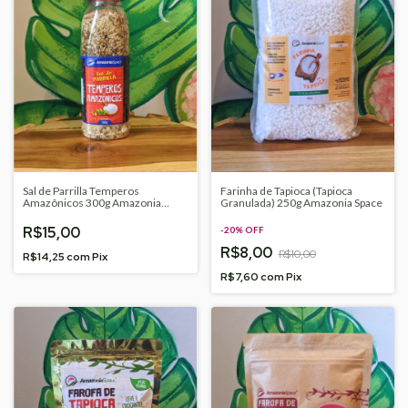
Sal de Parrilla Temperos
Farinha de Tapioca (Tapioca
Amazônicos 300g Amazonia
Granulada) 250g Amazonia Space
Space
R$15,00
-
20
%
OFF
R$8,00
R$10,00
R$14,25
com
Pix
R$7,60
com
Pix