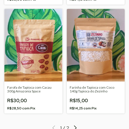
Farofa de Tapioca com Cacau
Farinha de Tapioca com Coco
300g Amazonia Space
140g Tapioca do Zezinho
R$30,00
R$15,00
R$28,50
com
Pix
R$14,25
com
Pix
1
/
2