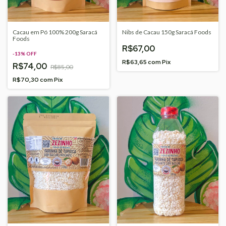
Cacau em Pó 100% 200g Saracá
Nibs de Cacau 150g Saracá Foods
Foods
R$67,00
-
13
%
OFF
R$63,65
com
Pix
R$74,00
R$85,00
R$70,30
com
Pix