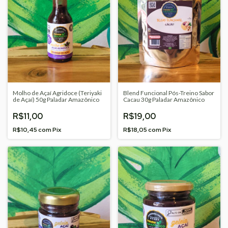
Molho de Açaí Agridoce (Teriyaki
Blend Funcional Pós-Treino Sabor
de Açaí) 50g Paladar Amazônico
Cacau 30g Paladar Amazônico
R$11,00
R$19,00
R$10,45
com
Pix
R$18,05
com
Pix