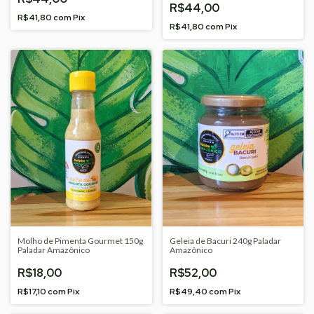
R$44,00
R$41,80
com
Pix
R$41,80
com
Pix
Molho de Pimenta Gourmet 150g
Geleia de Bacuri 240g Paladar
Paladar Amazônico
Amazônico
R$18,00
R$52,00
R$17,10
com
Pix
R$49,40
com
Pix