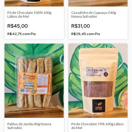
Pó de Chocolate 100% 100g
Casadinho de Cupuaçu 240g
Lábios de Mel
Nonna Sufredini
R$45,00
R$31,00
R$42,75
com
Pix
R$29,45
com
Pix
Palitos de Jambu 80g Nonna
Pó de Chocolate 70% 100g Lábios
Sufredini
de Mel