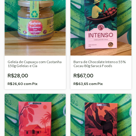
Geleia de Cupuaçu com Castanha
Barra de Chocolate Intenso 55%
150g Geleias e Cia
Cacau 80g Saracá Foods
R$28,00
R$67,00
R$26,60
com
Pix
R$63,65
com
Pix