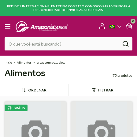
PEDIDOS INTERNACIONAIS: ENTRE EM CONTATO CONOSCO PARA VERIFICAR A
DISPONIBILIDADE DE ENVIO PARA O SEU PAÍS.
0
Início
>
Alimentos
>
breadcrumbs.tapioca
Alimentos
75 produtos
ORDENAR
FILTRAR
GRÁTIS