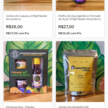
Geleia de Cupuaçu 240g Paladar
Molho de Açaí Agridoce (Teriyaki
Amazônico
de Açaí) 150g Paladar Amazônico
R$39,00
R$27,00
R$37,05
com
Pix
R$25,65
com
Pix
Kit Amazônia - Paladar
Jambu Desidratado 20g